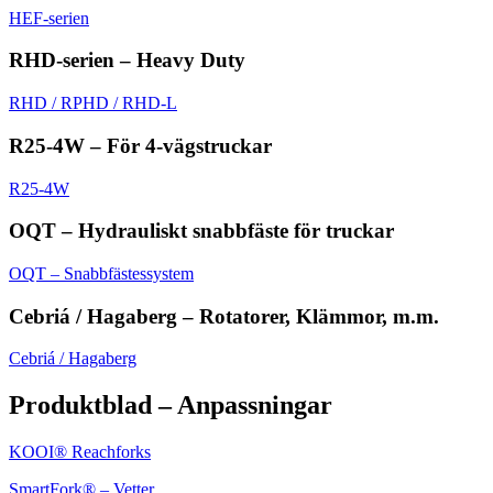
HEF-serien
RHD-serien – Heavy Duty
RHD / RPHD / RHD-L
R25-4W – För 4-vägstruckar
R25-4W
OQT – Hydrauliskt snabbfäste för truckar
OQT – Snabbfästessystem
Cebriá / Hagaberg – Rotatorer, Klämmor, m.m.
Cebriá / Hagaberg
Produktblad – Anpassningar
KOOI® Reachforks
SmartFork® – Vetter