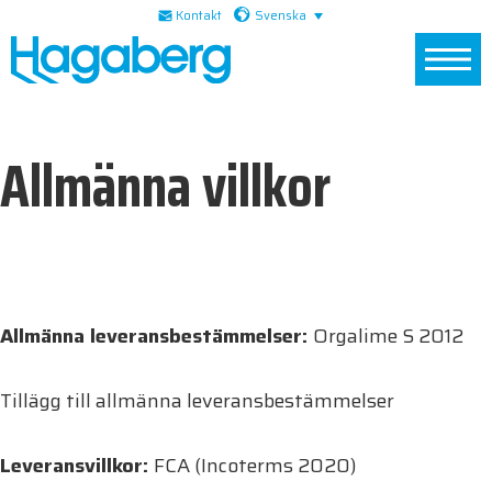
Skip
Skip
Skip
Svenska
Kontakt
to
to
to
primary
main
footer
navigation
content
Allmänna villkor
Allmänna leveransbestämmelser:
Orgalime S 2012
Tillägg till allmänna leveransbestämmelser
Leveransvillkor:
FCA (Incoterms 2020)