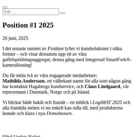
Position #1 2025
26 juni, 2025
I det senaste numret av
Position
lyfter vi kundrelationer i olika
former – och visar dessutom upp ett av våra
gaffelspridningsaggregat, denna gång med integrerad SmartFork®-
kameralösning!
Du får möta två av våra engagerade medarbetare:
Mathilda Andersson
, ett välbekant namn för alla som någon gång
har kontaktat Hagabergs kundservice, och
Claus Lindgaard
, vår
representant i Danmark, Norge och på Island.
Vi blickar både bakåt och framåt – en inblick i
LogiMAT 2025
och
alla framtida möten vi nu enkelt kan rulla till, med produkterna
lastade och klara i nya
Demobussen
.
Filed Under:
Nyhet