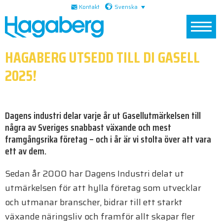
Skip
Skip
Skip
Svenska
Kontakt
to
to
to
primary
main
footer
navigation
content
HAGABERG UTSEDD TILL DI GASELL
2025!
Dagens industri delar varje år ut Gasellutmärkelsen till
några av Sveriges snabbast växande och mest
framgångsrika företag – och i år är vi stolta över att vara
ett av dem.
Sedan år 2000 har Dagens Industri delat ut
utmärkelsen för att hylla företag som utvecklar
och utmanar branscher, bidrar till ett starkt
växande näringsliv och framför allt skapar fler