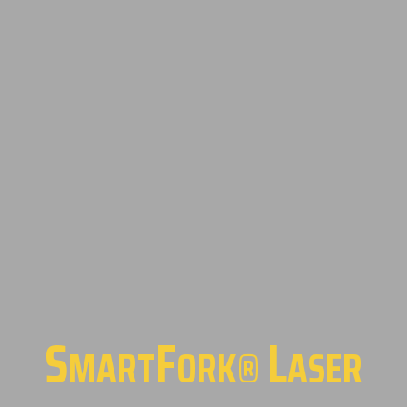
S
F
L
MART
ORK®
ASER