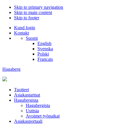
Skip to primary navigation
Skip to main content
Skip to footer
Kund login
Kontakt
Suomi
English
Svenska
Polski
Français
Hagaberg
Tuotteet
Asiakastarinat
Hagabergista
Hagabergista
Uutisia
Avoimet työpaikat
Asiakasportaali