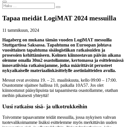
Tapaa meidät LogiMAT 2024 messuilla
11 tammikuun, 2024
Hagaberg on mukana tämän vuoden LogiMAT messuilla
Stuttgartissa Saksassa. Tapahtuma on Euroopan johtava
vuosittainen tapahtuma sisälogistiikan ratkaisuiden ja
prosessien kehittämiseen. Kolmen kiinnostavan päivän aikana
olemme omalla 30m2 osastollamme, kertomassa ja esittelemässä
innovatiivisia ratkaisujamme, jotka määrittävät perusteet
nykyaikaiselle materiaalinkäsittelylle asetinlaitteiden avulla.
Messut ovat avoinna 19. – 21. maaliskuuta, kello 09:00 – 17:00.
Osastomme sijaitsee hallissa 10, paikalla 10A57. Jos olet
kiinnostunut pääsylipuista tai tapaamisesta osastollamme, otathan
meihin pikaisesti yhteyttä!
Uusi ratkaisu sisä- ja ulkotrukkeihin
Toivomme tapaavamme teidät messuilla, jossa nykyisen vahvan
tuotevalikoimamme lisäksi esittelemme myös merkittävän uuden