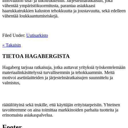
innovaation sisä- ja ulkotrukkeihin. Järjestelmäratkaisun, joka
vähentää ympäristökuormitusta, parantaa asiakkaasi
haarukkatrukkien kaluston tehokkuutta ja joustavuutta, sekä edelleen
vähentää loukkaantumisriskejä.
Filed Under:
Uutisarkisto
« Takaisin
TIETOA HAGABERGISTA
Hagaberg tarjoaa ratkaisuja, jotka auttavat yrityksiä työskentelemään
materiaalinkäsittelyssä turvallisemmin ja tehokkaammin. Meitä
motivoi asetinlaitteiden ja järjestelmäratkaisujen suunnittelu ja
valmistus,
räätälöityinä sekä trukille, että käyttäjän erityistarpeisiin. Yhteinen
tavoitteemme on aina toimittaa markkinoiden parhaita tuotteita ja
erinomaista asiakaspalvelua.
Footer